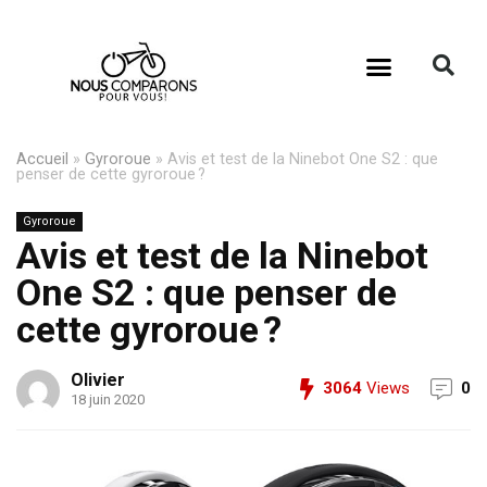
Accueil
»
Gyroroue
»
Avis et test de la Ninebot One S2 : que
penser de cette gyroroue ?
Gyroroue
Avis et test de la Ninebot
One S2 : que penser de
cette gyroroue ?
Olivier
3064
Views
0
18 juin 2020