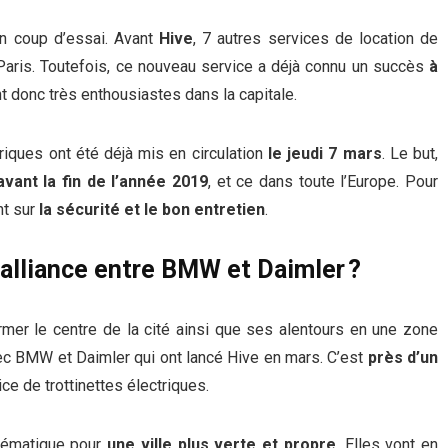
on coup d’essai. Avant
Hive
, 7 autres services de location de
 à Paris. Toutefois, ce nouveau service a déjà connu un succès
à
t donc très enthousiastes dans la capitale.
riques ont été déjà mis en circulation
le jeudi 7 mars
. Le but,
avant la fin de l’année 2019
, et ce dans toute l’Europe. Pour
nt sur
la sécurité et le bon entretien
.
 alliance entre BMW et Daimler ?
rmer le centre de la cité ainsi que ses alentours en une zone
vec BMW et Daimler qui ont lancé Hive en mars. C’est
près d’un
ce de trottinettes électriques.
thématique pour
une ville plus verte et propre
. Elles vont en