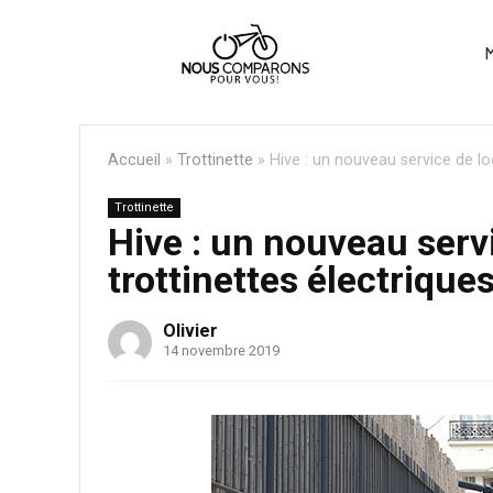
M
Accueil
»
Trottinette
»
Hive : un nouveau service de loc
Trottinette
Hive : un nouveau serv
trottinettes électriques
Olivier
14 novembre 2019