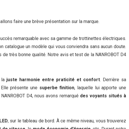
allons faire une brève présentation sur la marque.
ccès remarquable avec sa gamme de trottinettes électriques.
on catalogue un modèle qui vous conviendra sans aucun doute.
s de très bonne qualité. Notre avis et test de la NANROBOT D4
 la
juste harmonie entre praticité et confort
. Derrière sa
. Elle présente une
superbe finition
, laquelle lui apporte une
 la NANROBOT D4, nous avons remarqué
des voyants situés à
 LED
, sur le tableau de bord. À ce même niveau, vous trouverez
 de vitesse
, le
mode économie d’énergie
, etc. Durant notre