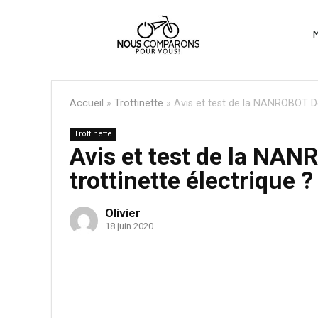
M
Accueil
»
Trottinette
»
Avis et test de la NANROBOT D4 
Trottinette
Avis et test de la NAN
trottinette électrique ?
Olivier
18 juin 2020