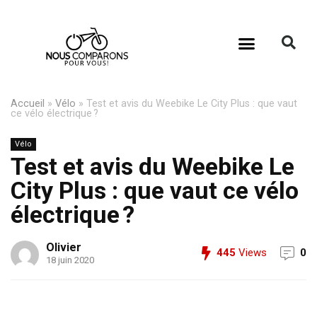
Accueil
»
Vélo
»
Test et avis du Weebike Le City Plus : que vaut
ce vélo électrique ?
Vélo
Test et avis du Weebike Le
City Plus : que vaut ce vélo
électrique ?
Olivier
445
Views
0
18 juin 2020