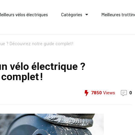
eilleurs vélos électriques
Catégories
Meilleures trotti
ue ? Découvrez notre guide complet !
 vélo électrique ?
complet !
7850
Views
0