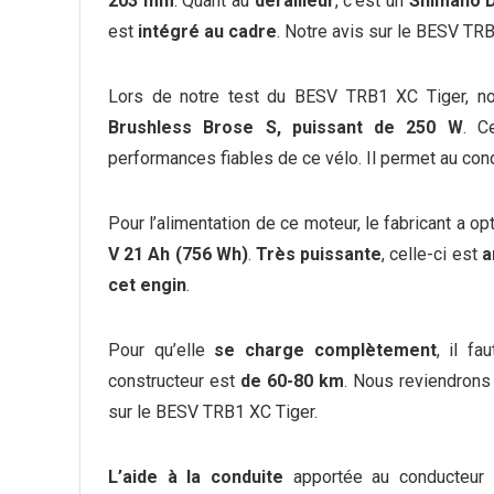
203 mm
. Quant au
dérailleur
, c’est un
Shimano D
est
intégré au cadre
. Notre avis sur le BESV TR
Lors de notre test du BESV TRB1 XC Tiger, no
Brushless Brose S, puissant de 250 W
. C
performances fiables de ce vélo. Il permet au con
Pour l’alimentation de ce moteur, le fabricant a o
V 21 Ah (756 Wh)
.
Très puissante
, celle-ci est
a
cet engin
.
Pour qu’elle
se charge complètement
, il f
constructeur est
de 60-80 km
. Nous reviendrons 
sur le BESV TRB1 XC Tiger.
L’aide à la conduite
apportée au conducteur 