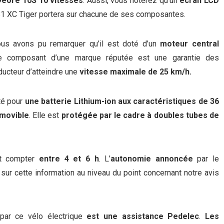
eore 10S 10 vitesses
. Aussi, vous noterez qu’un
écran LCD
B1 XC Tiger portera sur chacune de ses composantes.
us avons pu remarquer qu’il est doté d’un
moteur central
e composant d’une marque réputée est une garantie des
ducteur d’atteindre une
vitesse maximale de 25 km/h.
pté pour
une batterie Lithium-ion aux caractéristiques de 36
movible
. Elle est
protégée par le cadre à doubles tubes de
aut compter
entre 4 et 6 h
. L’
autonomie annoncée
par le
sur cette information au niveau du point concernant notre avis
par ce vélo électrique
est une assistance Pedelec
.
Les