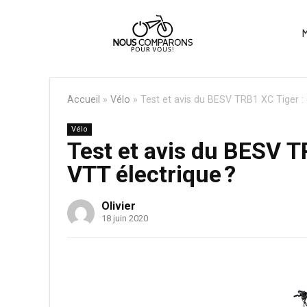
M
Accueil
»
Vélo
»
Test et avis du BESV TRB1 XC Tiger : 
Vélo
Test et avis du BESV T
VTT électrique ?
Olivier
18 juin 2020