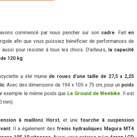
s avons commencé par nous pencher sur son
cadre
. Fait
en
s rigide afin que vous puissiez bénéficier de performances de
 aussi pour résister à tous les chocs. D’ailleurs,
la capacité
 de 120 kg
.
bicyclette a été munie
de roues d’une taille de 27,5 x 2,25
ic
. Avec des dimensions de 194 x 105 x 75 cm, pour un
poids
t par exemple le même poids que
Le Ground de Weebike
. Il est
0 mm).
ension à maillons Horst
, et une
fourche à suspension
avant
. Il a également des
freins hydrauliques Magura MT4