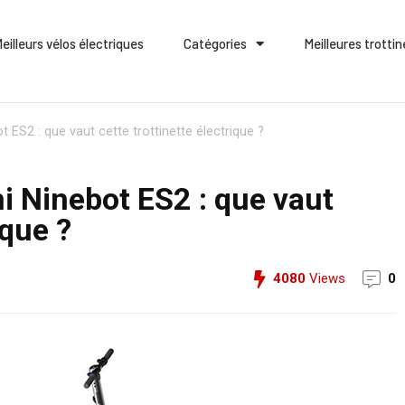
eilleurs vélos électriques
Catégories
Meilleures trotti
t ES2 : que vaut cette trottinette électrique ?
mi Ninebot ES2 : que vaut
ique ?
4080
Views
0