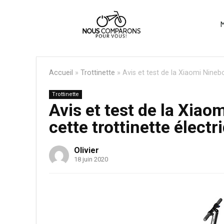
M
Accueil
»
Trottinette
»
Avis et test de la Xiaomi Ninebo
Trottinette
Avis et test de la Xiao
cette trottinette électr
Olivier
18 juin 2020