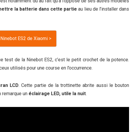
a est notamment dû au fait qu’à l’opposé de ses autres modèles
ettre la batterie dans cette partie
au lieu de l’installer dans
a Ninebot ES2 de Xiaomi >
test de la Ninebot ES2, c’est le petit crochet de la potence.
eux utilisés pour une course en l’occurrence.
cran LCD
. Cette partie de la trottinette abrite aussi le bouton
 on remarque un
éclairage LED, utile la nuit
.